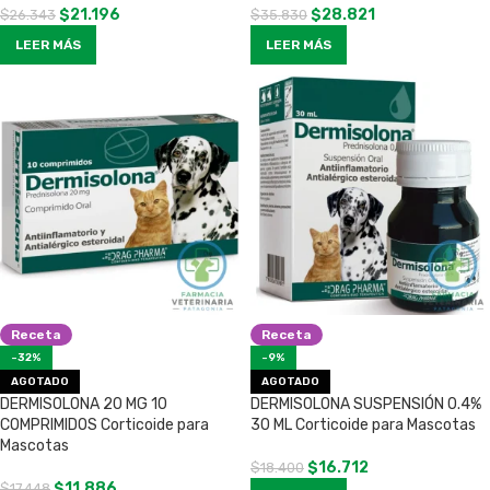
$
21.196
$
28.821
$
26.343
$
35.830
LEER MÁS
LEER MÁS
Receta
Receta
-32%
-9%
AGOTADO
AGOTADO
DERMISOLONA 20 MG 10
DERMISOLONA SUSPENSIÓN 0.4%
COMPRIMIDOS Corticoide para
30 ML Corticoide para Mascotas
Mascotas
$
16.712
$
18.400
$
11.886
$
17.448