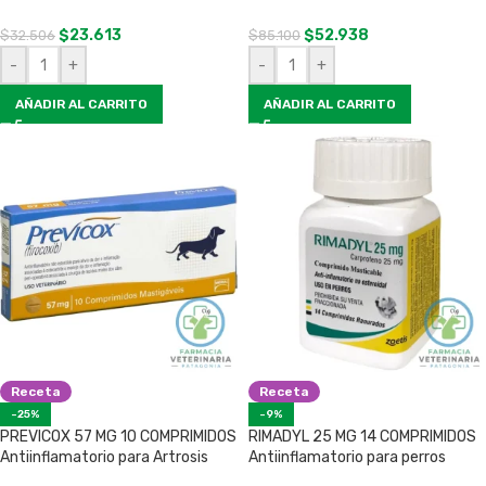
$
23.613
$
52.938
$
32.506
$
85.100
-
+
-
+
AÑADIR AL CARRITO
AÑADIR AL CARRITO
Receta
Receta
-25%
-9%
PREVICOX 57 MG 10 COMPRIMIDOS
RIMADYL 25 MG 14 COMPRIMIDOS
Antiinflamatorio para Artrosis
Antiinflamatorio para perros