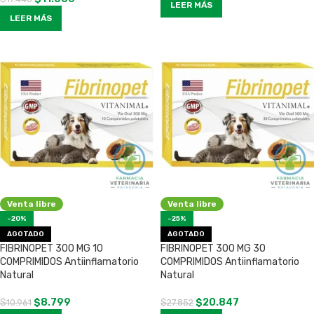
LEER MÁS
LEER MÁS
Venta libre
Venta libre
-20%
-25%
AGOTADO
AGOTADO
FIBRINOPET 300 MG 10
FIBRINOPET 300 MG 30
COMPRIMIDOS Antiinflamatorio
COMPRIMIDOS Antiinflamatorio
Natural
Natural
$
8.799
$
20.847
$
10.961
$
27.852