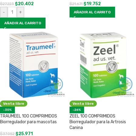
$
20.402
$
19.752
$
27.223
$
21.671
-
+
AÑADIR AL CARRITO
AÑADIR AL CARRITO
Venta libre
Venta libre
-30%
-26%
TRAUMEEL 100 COMPRIMIDOS
ZEEL 100 COMPRIMIDOS
Biorregulador para mascotas
Biorregulador para la Artrosis
Canina
$
25.971
$
37.052