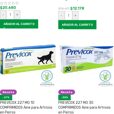
$
20.680
$
12.178
$
15.471
-
+
-
+
AÑADIR AL CARRITO
AÑADIR AL CARRITO
Receta
Receta
-27%
-38%
PREVICOX 227 MG 10
PREVICOX 227 MG 30
COMPRIMIDOS Aine para Artrosis
COMPRIMIDOS Aine para Artrosis
en Perros
en Perros