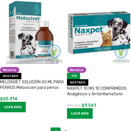
Receta
Receta
AGOTADO
-11%
MELOXIVET SOLUCIÓN 60 ML PARA
AGOTADO
PERROS Meloxicam para perros
NAXPET 10 MG 10 COMPRIMIDOS
Analgésico y Antiinflamatorio
$
20.314
$
9.561
$
10.763
LEER MÁS
LEER MÁS