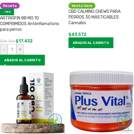
Receta
Venta libre
CBD CALMING CHEWS PARA
-16%
PERROS 30 MASTICABLES
ARTRIOFIN 88 MG 10
Cannabis
COMPRIMIDOS Antiinflamatorio
para perros
$
43.572
$
17.432
$
20.754
AÑADIR AL CARRITO
-
+
AÑADIR AL CARRITO