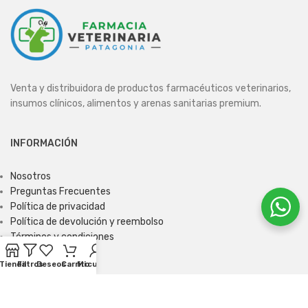
Venta y distribuidora de productos farmacéuticos veterinarios,
insumos clínicos, alimentos y arenas sanitarias premium.
INFORMACIÓN
Nosotros
Preguntas Frecuentes
Política de privacidad
Política de devolución y reembolso
Términos y condiciones
Tienda
Filtros
Deseos
Carrito
Mi cuenta
ENCUÉNTRANOS