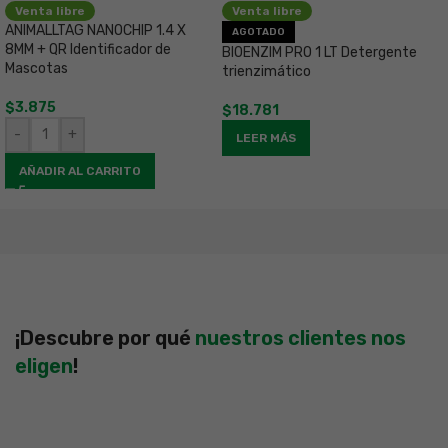
Venta libre
Venta libre
ANIMALLTAG NANOCHIP 1.4 X
C
AGOTADO
8MM + QR Identificador de
C
BIOENZIM PRO 1 LT Detergente
Mascotas
trienzimático
$
$
3.875
$
18.781
-
+
LEER MÁS
AÑADIR AL CARRITO
¡Descubre por qué
nuestros clientes nos
eligen
!