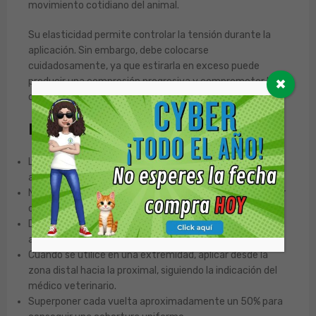
movimiento cotidiano del animal.
Su elasticidad permite controlar la tensión durante la
aplicación. Sin embargo, debe colocarse
cuidadosamente, ya que estirarla en exceso puede
producir una compresión progresiva y comprometer la
✖
circulación de la zona vendada.
Recomendaciones de uso
Limpiar la zona y cubrir cualquier herida con un apósito
apropiado antes de colocar la venda.
No aplicar directamente sobre heridas abiertas ni utilizar
como reemplazo del vendaje primario.
Desenrollar parcialmente la cantidad necesaria antes de
aplicarla para reducir la tensión involuntaria.
Cuando se utilice en una extremidad, aplicar desde la
zona distal hacia la proximal, siguiendo la indicación del
médico veterinario.
Superponer cada vuelta aproximadamente un 50% para