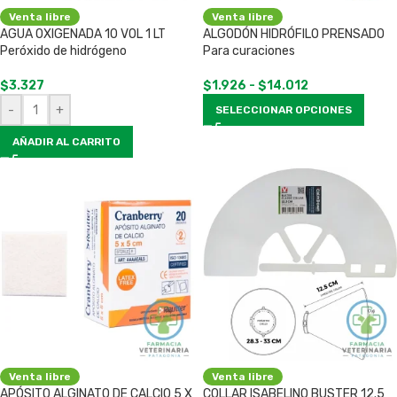
Venta libre
Venta libre
AGUA OXIGENADA 10 VOL 1 LT
ALGODÓN HIDRÓFILO PRENSADO
Peróxido de hidrógeno
Para curaciones
$
3.327
$
1.926
-
$
14.012
-
+
SELECCIONAR OPCIONES
AÑADIR AL CARRITO
Venta libre
Venta libre
APÓSITO ALGINATO DE CALCIO 5 X
COLLAR ISABELINO BUSTER 12.5