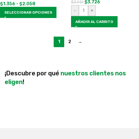
$
3.726
$
3.931
$
1.356
-
$
2.058
-
+
SELECCIONAR OPCIONES
AÑADIR AL CARRITO
1
2
→
¡Descubre por qué
nuestros clientes nos
eligen
!