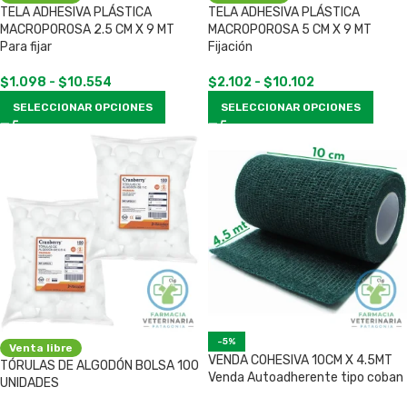
TELA ADHESIVA PLÁSTICA
TELA ADHESIVA PLÁSTICA
MACROPOROSA 2.5 CM X 9 MT
MACROPOROSA 5 CM X 9 MT
Para fijar
Fijación
$
1.098
-
$
10.554
$
2.102
-
$
10.102
SELECCIONAR OPCIONES
SELECCIONAR OPCIONES
-5%
Venta libre
VENDA COHESIVA 10CM X 4.5MT
TÓRULAS DE ALGODÓN BOLSA 100
Venda Autoadherente tipo coban
UNIDADES