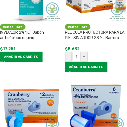
Venta libre
Venta libre
INVECLOR 2% 1 LT Jabón
PELICULA PROTECTORA PARA LA
antiséptico equino
PIEL SIN ARDOR 28 ML Barrera
$
17.251
$
8.632
-
+
AÑADIR AL CARRITO
AÑADIR AL CARRITO