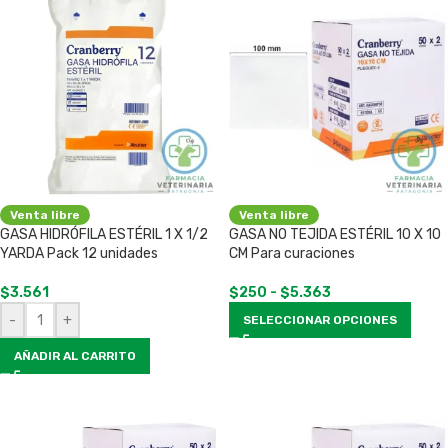
Venta libre
Venta libre
GASA HIDRÓFILA ESTÉRIL 1 X 1/2
GASA NO TEJIDA ESTÉRIL 10 X 10
YARDA Pack 12 unidades
CM Para curaciones
$
3.561
$
250
-
$
5.363
-
+
SELECCIONAR OPCIONES
AÑADIR AL CARRITO