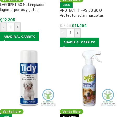
LAGRIPET 50 ML Limpiador
-30%
lagrimal perros y gatos
PROTECT IT FPS 50 30 G
Protector solar mascotas
$
12.205
$
11.454
$
16.411
-
+
-
+
AÑADIR AL CARRITO
AÑADIR AL CARRITO
Venta libre
Venta libre