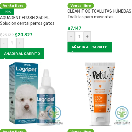
Venta libre
Venta libre
CLEAN IT 80 TOALLITAS HÚMEDAS
-19%
Toallitas para mascotas
AQUADENT FR3SH 250 ML
Solución dental perros gatos
$
7.147
$
20.327
$
25.139
-
+
-
+
AÑADIR AL CARRITO
AÑADIR AL CARRITO
Venta libre
Venta libre