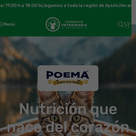
 11:00 h a 18:00 h
Llegamos a toda la región de Aysén.
Horario 
Menú
Nutrición que
nace del corazón