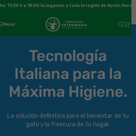
: 11:00 h a 18:00 h
Llegamos a toda la región de Aysén.
Horario
Menú
Tecnología
Italiana para la
Máxima Higiene.
La solución definitiva para el bienestar de tu
gato y la frescura de tu hogar.