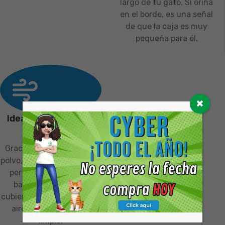
largo de tu gato. Si orina
en el borde, es una señal
de que la caja es muy
pequeña para él.
✖
Ideal para Areneros
Cerrados
Gracias a que es libre de
polvo, la arena Lindocat es
perfecta para usar en
bandejas sanitarias
cubiertas, manteniendo el
aire de tu hogar más
limpio.