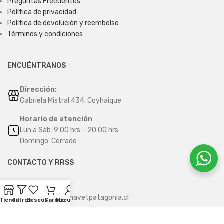
Preguntas Frecuentes
Política de privacidad
Política de devolución y reembolso
Términos y condiciones
ENCUÉNTRANOS
Dirección:
Gabriela Mistral 434, Coyhaique
Horario de atención
:
Lun a Sáb: 9:00 hrs – 20:00 hrs
Domingo: Cerrado
CONTACTO Y RRSS
Contacto
:
contacto@farmavetpatagonia.cl
Tienda
Filtros
Deseos
Carrito
Mi cuenta
Whatsapp
: