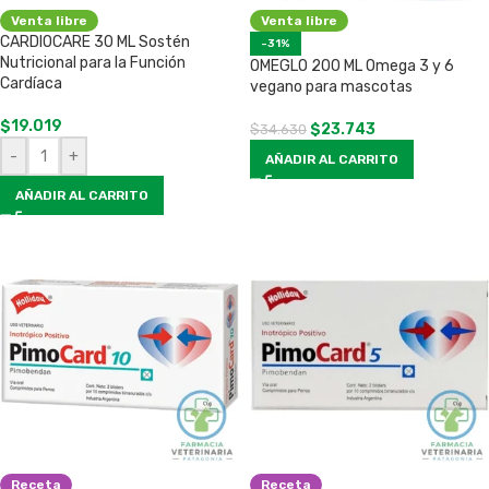
Venta libre
Venta libre
CARDIOCARE 30 ML Sostén
-31%
Nutricional para la Función
OMEGLO 200 ML Omega 3 y 6
Cardíaca
vegano para mascotas
$
19.019
$
23.743
$
34.630
-
+
AÑADIR AL CARRITO
AÑADIR AL CARRITO
Receta
Receta