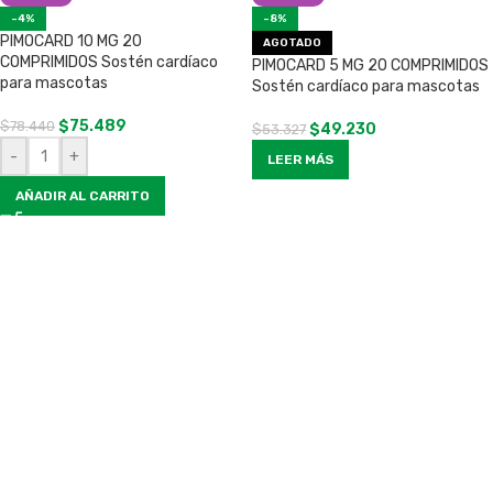
-4%
-8%
PIMOCARD 10 MG 20
AGOTADO
COMPRIMIDOS Sostén cardíaco
PIMOCARD 5 MG 20 COMPRIMIDOS
para mascotas
Sostén cardíaco para mascotas
$
75.489
$
78.440
$
49.230
$
53.327
-
+
LEER MÁS
AÑADIR AL CARRITO