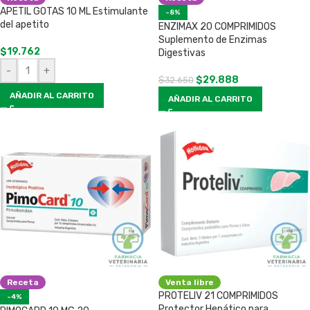
APETIL GOTAS 10 ML Estimulante
-8%
del apetito
ENZIMAX 20 COMPRIMIDOS
Suplemento de Enzimas
$
19.762
Digestivas
-
+
$
29.888
$
32.650
AÑADIR AL CARRITO
AÑADIR AL CARRITO
Receta
Venta libre
PROTELIV 21 COMPRIMIDOS
-4%
Protector Hepático para