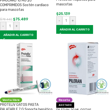
PIMOCARD 10 MG 20
mascotas
COMPRIMIDOS Sostén cardíaco
para mascotas
$
25.139
$
75.489
$
78.440
-
+
-
+
AÑADIR AL CARRITO
AÑADIR AL CARRITO
Venta libre
Receta
PROTELIV GATOS PASTA
AGOTADO
PALATABLE 7 G Soporte hepático