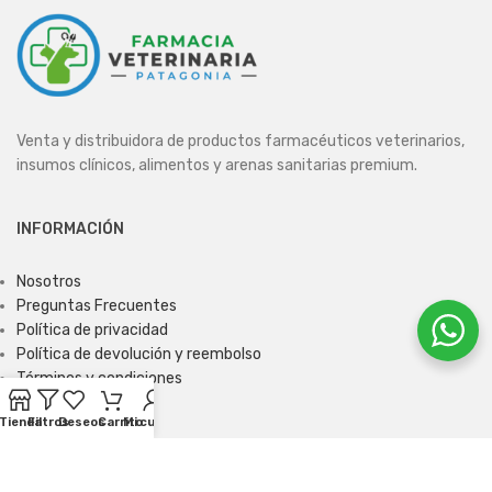
Venta y distribuidora de productos farmacéuticos veterinarios,
insumos clínicos, alimentos y arenas sanitarias premium.
INFORMACIÓN
Nosotros
Preguntas Frecuentes
Política de privacidad
Política de devolución y reembolso
Términos y condiciones
Tienda
Filtros
Deseos
Carrito
Mi cuenta
ENCUÉNTRANOS