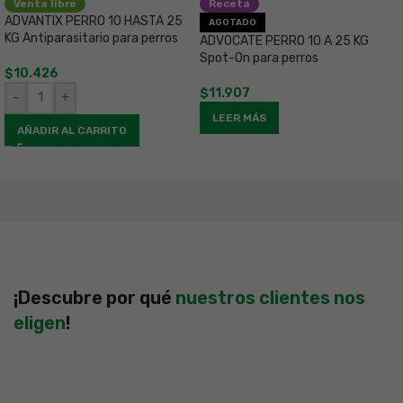
Venta libre
Receta
ADVANTIX PERRO 10 HASTA 25
A
AGOTADO
KG Antiparasitario para perros
S
ADVOCATE PERRO 10 A 25 KG
p
Spot-On para perros
$
10.426
$
$
11.907
-
+
LEER MÁS
AÑADIR AL CARRITO
¡Descubre por qué
nuestros clientes nos
eligen
!