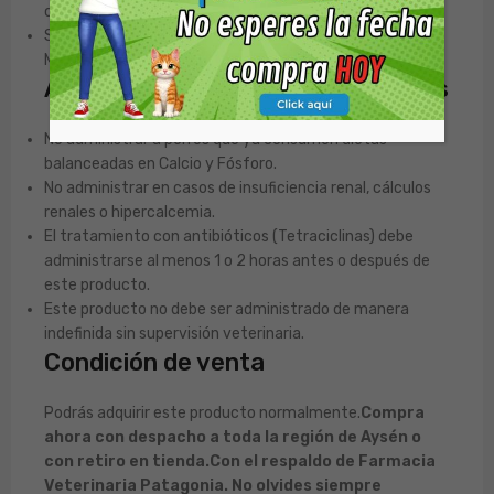
cucharaditas por cada 10 Kg de peso, una vez al día.
Siga la duración del tratamiento recomendada por su
Médico Veterinario.
Advertencias y Contraindicaciones
No administrar a perros que ya consumen dietas
balanceadas en Calcio y Fósforo.
No administrar en casos de insuficiencia renal, cálculos
renales o hipercalcemia.
El tratamiento con antibióticos (Tetraciclinas) debe
administrarse al menos 1 o 2 horas antes o después de
este producto.
Este producto no debe ser administrado de manera
indefinida sin supervisión veterinaria.
Condición de venta
Podrás adquirir este producto normalmente.
Compra
ahora con despacho a toda la región de Aysén o
con retiro en tienda.
Con el respaldo de Farmacia
Veterinaria Patagonia. No olvides siempre