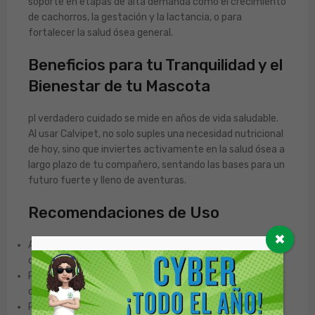
soporte en etapas de alta demanda como el crecimiento
de cachorros, la gestación y la lactancia, o para
fortalecer la salud ósea general.
Beneficios para tu Tranquilidad y el
Bienestar de tu Mascota
pl verdadero cuidado se mide en años de vida saludable.
Al usar Calvipet, no solo suples una necesidad nutricional
de hoy, sino que inviertes activamente en la salud ósea a
largo plazo de tu compañero, sentando las bases para un
futuro fuerte y lleno de aventuras.
Recomendaciones de Uso
✖
Administrar el polvo por vía oral, mezclándolo
directamente con el alimento.
Para prevenir deficiencias, la dosis es de 1 a 2
cucharaditas por cada 10 Kg de peso, una vez al día.
Para corregir deficiencias, la dosis es de 2 a 4