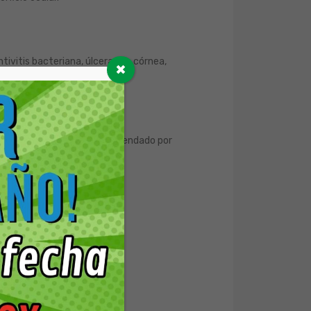
tivitis bacteriana, úlceras de córnea,
✖
 eficacia, utilizado y recomendado por