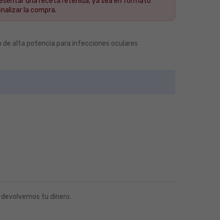
resentar una receta retenida, ya sea en formato
nalizar la compra.
o de alta potencia para infecciones oculares
 devolvemos tu dinero.