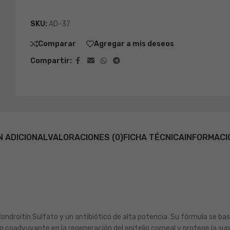
SKU:
AD-37
Comparar
Agregar a mis deseos
Compartir:
N ADICIONAL
VALORACIONES (0)
FICHA TÉCNICA
INFORMACI
n Condroitín Sulfato y un antibiótico de alta potencia. Su fórmula se ba
 coadyuvante en la regeneración del epitelio corneal y protege la supe