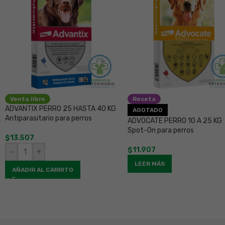
Venta libre
Receta
ADVANTIX PERRO 25 HASTA 40 KG
AGOTADO
Antiparasitario para perros
ADVOCATE PERRO 10 A 25 KG
Spot-On para perros
$
13.507
$
11.907
-
+
LEER MÁS
AÑADIR AL CARRITO