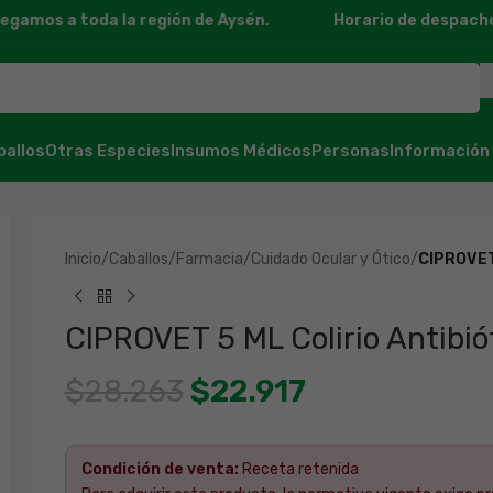
amos a toda la región de Aysén.
Horario de despacho: 11
ballos
Otras Especies
Insumos Médicos
Personas
Información
Inicio
/
Caballos
/
Farmacia
/
Cuidado Ocular y Ótico
/
CIPROVET 
CIPROVET 5 ML Colirio Antibió
$
28.263
$
22.917
Condición de venta:
Receta retenida