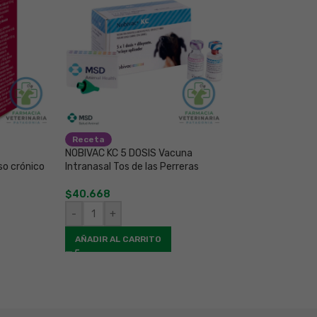
Receta
Receta
NOBIVAC KC 5 DOSIS Vacuna
NOBIVAC SEXTUP
so crónico
Intranasal Tos de las Perreras
Vacuna Séxtuple 
$
40.668
$
112.697
-
+
-
+
AÑADIR AL CARRITO
AÑADIR AL CAR