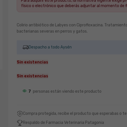
Para adquirir este producto, la normativa vigente exige p
físico o electrónico que deberás adjuntar al momento de fi
Colirio antibiótico de Labyes con Ciprofloxacina. Tratamient
bacterianas severas en perros y gatos.
Despacho a todo Aysén
Sin existencias
Sin existencias
7
personas están viendo este producto
Compra protegida, recibe el producto que esperabas o te
Respaldo de Farmacia Veterinaria Patagonia