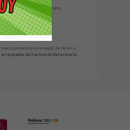
consulte a su Médico Veterinario.
atante.
s marca presencia en la región de Aysén a
 el respaldo de Farmacia Veterinaria