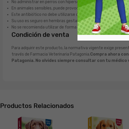
No administrar en perros con hipersensibilidad conocida a la Cipr
En animales sensibles, puede provocar enrojecimiento o escozor
Este antibiótico no debe utilizarse como primera línea de trat
Su uso es seguro en hembras gestantes, en lactancia y en anim
No se recomienda utilizar de forma simultánea con otros coliri
Condición de venta
Para adquirir este producto, la normativa vigente exige presen
través de Farmacia Veterinaria Patagonia.
Compra ahora con d
Patagonia. No olvides siempre consultar con tu médico v
Productos Relacionados