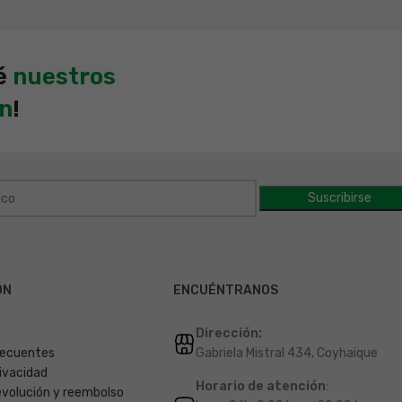
é
nuestros
en
!
ÓN
ENCUÉNTRANOS
Dirección:
recuentes
Gabriela Mistral 434, Coyhaique
rivacidad
Horario de atención
:
devolución y reembolso