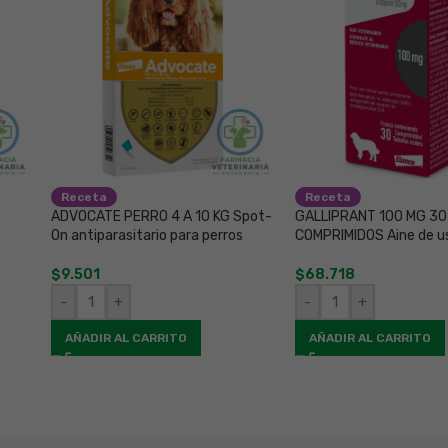
Receta
Receta
ADVOCATE PERRO 4 A 10 KG Spot-
GALLIPRANT 100 MG 30
On antiparasitario para perros
COMPRIMIDOS Aine de u
$
9.501
$
68.718
-
+
-
+
AÑADIR AL CARRITO
AÑADIR AL CARRITO