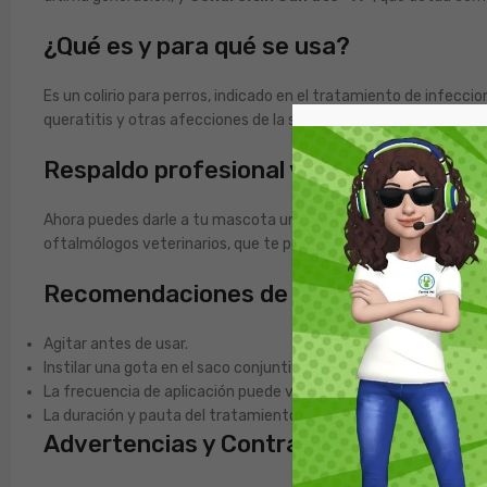
¿Qué es y para qué se usa?
Es un colirio para perros, indicado en el tratamiento de infecc
queratitis y otras afecciones de la superficie ocular. También es
Respaldo profesional y tranquilidad par
Ahora puedes darle a tu mascota un cuidado de estándar profesi
oftalmólogos veterinarios, que te permite continuar la terapia 
Recomendaciones de Uso
Agitar antes de usar.
Instilar una gota en el saco conjuntival del ojo afectado.
La frecuencia de aplicación puede variar de cada 12 a 24 horas
La duración y pauta del tratamiento deben ser estrictamente in
Advertencias y Contraindicaciones