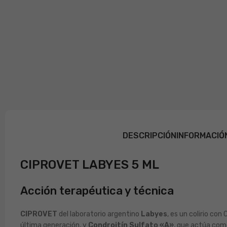
DESCRIPCIÓN
INFORMACIÓ
CIPROVET LABYES 5 ML
Acción terapéutica y técnica
CIPROVET
del laboratorio argentino
Labyes
, es un colirio co
última generación, y
Condroitín Sulfato «A»
, que actúa como