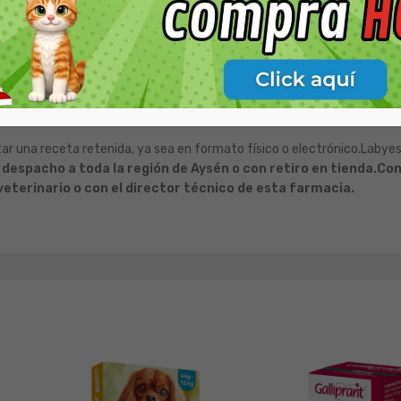
ofloxacina o al Condroitín Sulfato.
 leve. Si observa alguna reacción adversa, suspenda el tratamiento y 
amiento, a menos que sea estrictamente indicado por el veterinario tr
ales reproductores.
os o productos oftálmicos.
tar una receta retenida, ya sea en formato físico o electrónico.Labye
espacho a toda la región de Aysén o con retiro en tienda.
Con
eterinario o con el director técnico de esta farmacia.