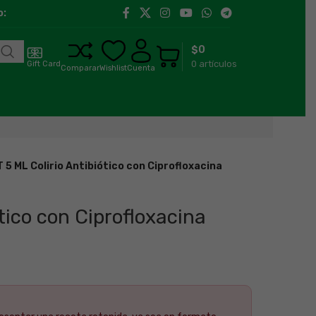
:00 h a 18:00 h
Llegamos a toda la región de Aysén.
$
0
0
artículos
Gift Card
Comparar
Wishlist
Cuenta
5 ML Colirio Antibiótico con Ciprofloxacina
tico con Ciprofloxacina