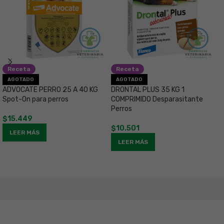
Receta
Receta
G
AGOTADO
AGOTADO
C
ADVOCATE PERRO 25 A 40 KG
DRONTAL PLUS 35 KG 1
c
Spot-On para perros
COMPRIMIDO Desparasitante
Perros
$
15.449
$
$
10.501
LEER MÁS
LEER MÁS