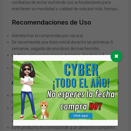
confianza de estar nutriendo sus articulaciones para
mantener su movilidad y calidad de vida por más tiempo.
Recomendaciones de Uso
Administrar el comprimido por vía oral.
Se recomienda una dosis inicial durante las primeras 6
semanas, seguida de una dosis de mantención.
La dosis varía según el peso del perro, desde ½ a 4
✖
comprimidos diarios. Consulte la tabla del envase.
Puede administrarse de forma continua para un soporte
a largo plazo.
Advertencias y Contraindicaciones
No utilizar en animales con hipersensibilidad a alguno de
sus componentes.
Si su mascota está en tratamiento con corticoides,
consulte a su Médico Veterinario antes de administrar
este producto.
Este producto no corresponde a un alimento completo.