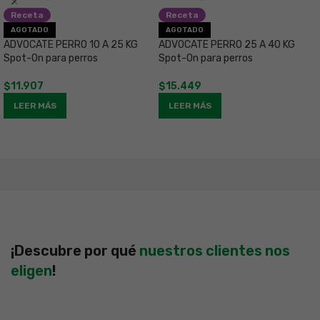
Receta
Receta
C
AGOTADO
AGOTADO
5
ADVOCATE PERRO 10 A 25 KG
ADVOCATE PERRO 25 A 40 KG
e
Spot-On para perros
Spot-On para perros
$
$
11.907
$
15.449
LEER MÁS
LEER MÁS
¡Descubre por qué
nuestros clientes nos
eligen
!