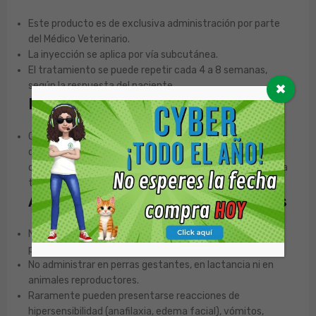
Este producto es de exclusiva administración por parte
del Médico Veterinario.
La inyección se aplica por vía subcutánea.
El tratamiento se puede repetir cada 4 a 8 semanas,
según la respuesta del paciente.
✖
Nota importante:
Cytopoint contiene 2 viales por presentación. La dosis
debe ser indicada por un Médico Veterinario quien
determinará la combinación apropiada de Cytopoint para
tu mascota.
Advertencias y Contraindicaciones
No usar en perros menores de 4 meses de edad o que
pesen menos de 3 kg.
No administrar en perras gestantes, en lactancia ni en
animales reproductores.
Raramente pueden presentarse reacciones de
hipersensibilidad (anafilaxia, edema facial), vómitos,