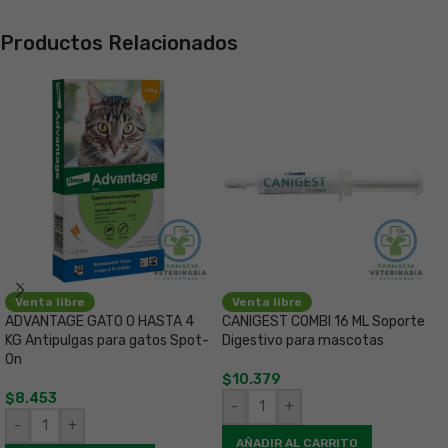
Productos Relacionados
Venta libre
Venta libre
ADVANTAGE GATO 0 HASTA 4
CANIGEST COMBI 16 ML Soporte
KG Antipulgas para gatos Spot-
Digestivo para mascotas
D
On
D
$
10.379
g
$
8.453
-
+
$
-
+
AÑADIR AL CARRITO