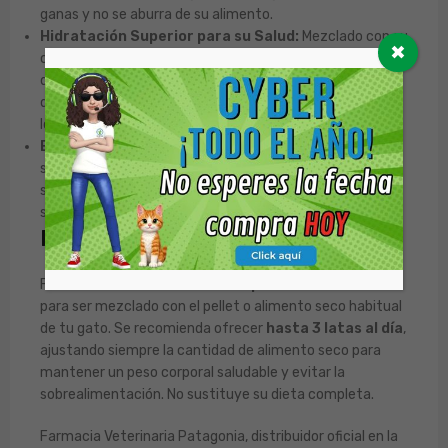
ganas y no se aburra de su alimento.
Hidratación Superior para su Salud:
Mezclado con su
✖
comida, Fresko Cat aumenta drásticamente la ingesta
de líquidos, un factor clave para la salud renal y urinaria
de tu gato, una de las principales preocupaciones para
los tutores.
El Secreto Contra los Gatos Exigentes:
Su increíble
sabor y textura, provenientes de ingredientes frescos,
son la solución definitiva para los gatos con paladares
selectivos. ¡Hará que no deje nada en su plato!
Recomendaciones de Uso
Fresko Cat es un
alimento complementario
diseñado
para ser mezclado con el pellet o alimento seco habitual
de tu gato. Se recomienda ofrecer
hasta 3 latas al día
,
ajustando siempre la cantidad de alimento seco para
mantener un peso corporal saludable y evitar la
sobrealimentación. No sustituye su dieta completa.
Farmacia Veterinaria Patagonia, distribuidor oficial en la