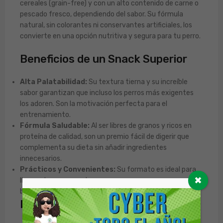
cereales (grain-free) y con un alto contenido de carne o
pescado fresco, dependiendo del sabor. Su fórmula
natural, sin colorantes ni conservantes artificiales, los
convierte en una opción nutritiva y segura para tu perro.
Beneficios de un Snack Superior
Alta Palatabilidad:
Su textura tierna y su increíble
sabor garantizan que incluso los perros más exigentes
los adoren. Son la motivación perfecta para el
entrenamiento.
Fórmula Saludable:
Al ser libres de granos y ricos en
proteína de calidad, son un premio fácil de digerir que
complementa su dieta sin añadir ingredientes
innecesarios.
Prácticos y Convenientes:
Su formato es ideal para
✖
llevar a los paseos o tener a mano para recompensar el
buen comportamiento en cualquier momento.
Recomendaciones de Uso