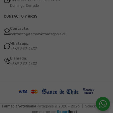
Lun a Sáb: 9:00 hrs – 20:00 hrs
Domingo: Cerrado
CONTACTO Y RRSS
Contacto
:
contacto@farmavetpatagonia.cl
Whatsapp
:
+569 2113 2433
Llamada
:
+569 2113 2433
Farmacia Veterinaria
Patagonia
© 2020 - 2026 | Soluciones e-
commerce por
Seguri
host