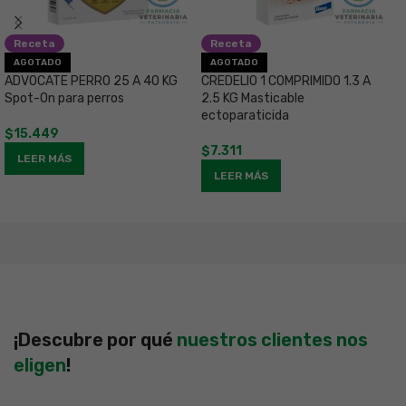
Receta
Receta
N
AGOTADO
AGOTADO
T
ADVOCATE PERRO 25 A 40 KG
CREDELIO 1 COMPRIMIDO 1.3 A
O
Spot-On para perros
2.5 KG Masticable
ectoparaticida
$
$
15.449
$
7.311
LEER MÁS
LEER MÁS
¡Descubre por qué
nuestros clientes nos
eligen
!