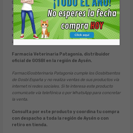
Ofrece los Gosbits como un premio para reforzar
conductas positivas durante el entrenamiento o
simplemente como una muestra de cariño. Recuerda
que los snacks son un complemento y deben ser
administrados con moderación para mantener una dieta
equilibrada.
Nota Importante:
No fraccionar las barras
antes de ofrecerla a su mascota.
Farmacia Veterinaria Patagonia, distribuidor
oficial de GOSBI en la región de Aysén.
FarmaciGosbterinaria Patagonia cumple los Gosbitsentos
de Gosbi España y no realiza ventas de sus productos vía
internet ni redes sociales. Si te interesa este producto
comunicate vía telefónica o por WhatsApp para concretar
la venta.
Consulta por este producto y coordina tu compra
con despacho a toda la región de Aysén o con
retiro en tienda.