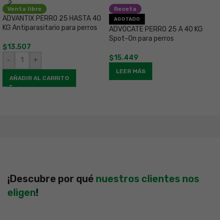
Venta libre
Receta
ADVANTIX PERRO 25 HASTA 40
AGOTADO
KG Antiparasitario para perros
ADVOCATE PERRO 25 A 40 KG
C
Spot-On para perros
2
$
13.507
e
$
15.449
-
+
$
LEER MÁS
AÑADIR AL CARRITO
¡Descubre por qué
nuestros clientes nos
eligen
!