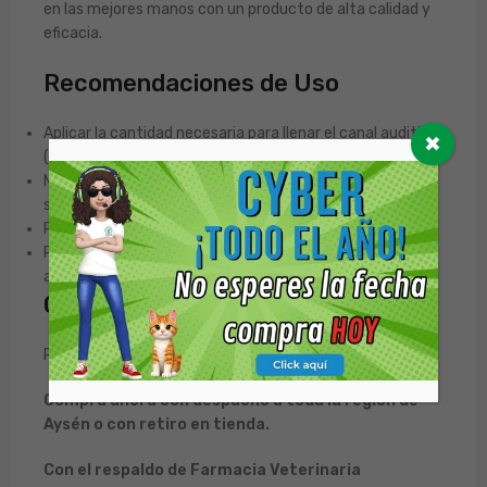
en las mejores manos con un producto de alta calidad y
eficacia.
Recomendaciones de Uso
Aplicar la cantidad necesaria para llenar el canal auditivo
✖
(entre 1 a 5 ml dependiendo del tamaño del animal).
Masajear suavemente la base de la oreja durante unos
segundos para que el líquido se mueva en el interior.
Permitir que la mascota sacuda la cabeza.
Retirar el exceso de líquido y la suciedad del pabellón
auricular con una gasa o algodón.
Condición de venta
Podrás adquirir este producto normalmente.
Compra ahora con despacho a toda la región de
Aysén o con retiro en tienda.
Con el respaldo de Farmacia Veterinaria