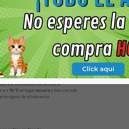
limpia, protege y acelera
la recuperación sin rutinas complejas. M
día a día.
 fina
; masajea suavemente.
cubrir con vendaje si es necesario.
responde. No mezclar de inmediato con otros tópicos.
os
y
conducto auditivo interno
.
ulta a tu médico veterinario
.
ar a
< 15 °C
en lugar
oscuro
y bien cerrado.
ante signos de intolerancia.