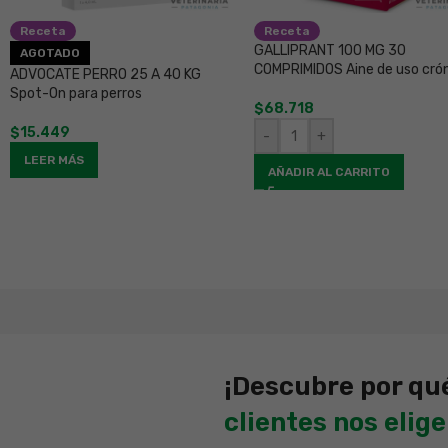
Receta
Receta
GALLIPRANT 100 MG 30
AGOTADO
COMPRIMIDOS Aine de uso cró
ADVOCATE PERRO 25 A 40 KG
Spot-On para perros
$
68.718
$
15.449
-
+
LEER MÁS
AÑADIR AL CARRITO
¡Descubre por qu
clientes nos elig