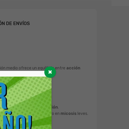
ÓN DE ENVÍOS
ción medio ofrece un equilibrio entre
acción
✖
).
o
granulación
y
epitelización
.
do de almohadillas
y apoyo en
micosis
leves.