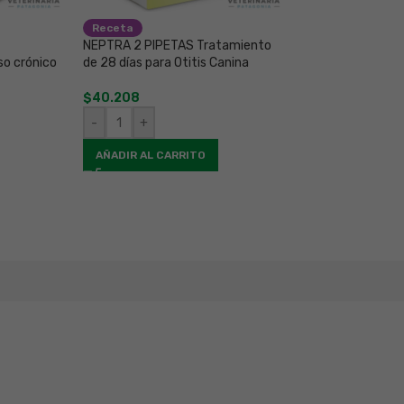
Receta
Solo a veterinar
NEPTRA 2 PIPETAS Tratamiento
AGOTADO
so crónico
de 28 días para Otitis Canina
NOBIVAC RABIA 5
Antirrábica para
$
40.208
$
127.866
-
+
LEER MÁS
AÑADIR AL CARRITO