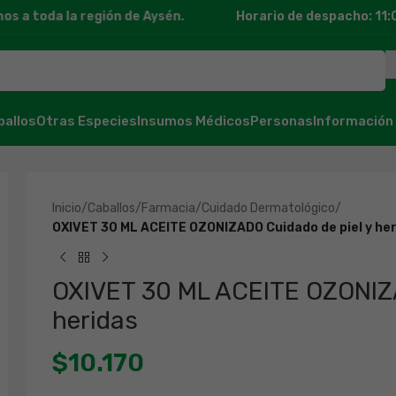
 toda la región de Aysén.
Horario de despacho: 11:00 h
ballos
Otras Especies
Insumos Médicos
Personas
Información
Inicio
/
Caballos
/
Farmacia
/
Cuidado Dermatológico
/
OXIVET 30 ML ACEITE OZONIZADO Cuidado de piel y he
OXIVET 30 ML ACEITE OZONIZA
heridas
$
10.170