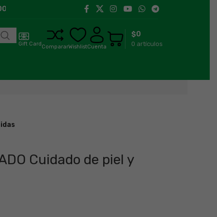
 a 18:00 h
Llegamos a toda la región de Aysén.
$
0
0
artículos
Gift Card
Comparar
Wishlist
Cuenta
ridas
DO Cuidado de piel y