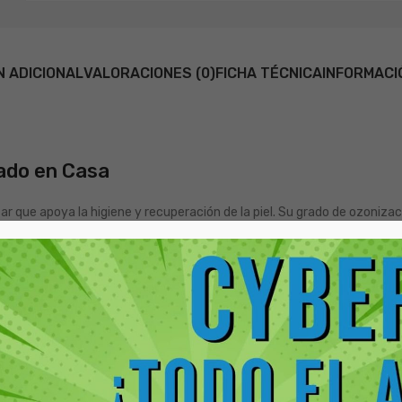
N ADICIONAL
VALORACIONES (0)
FICHA TÉCNICA
INFORMACI
dado en Casa
sar que apoya la higiene y recuperación de la piel. Su grado de ozoniza
 para el botiquín doméstico de tutores exigentes.
s
a
sometidos a ozonización controlada (formación de
ozónidos
activos
cir carga microbiana
y mejora la
microcirculación
, favoreciend
medas
(hot spots),
irritaciones
,
quemaduras superficiales
,
cuida
ros, gatos y otras especies animales.
.
enestar de tu Mascota