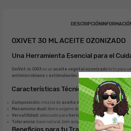
DESCRIPCIÓN
INFORMACIÓ
OXIVET 30 ML ACEITE OZONIZADO
Una Herramienta Esencial para el Cui
OxiVet
de
OXI3
es un
aceite vegetal ozonizado
listo para u
antimicrobiana
y
estimulación de la cicatrización
, ideal
Características Técnicas y Funcionale
Composición:
mezcla de
aceite de girasol
y
aceite de oliv
Mecanismo dual:
libera oxígeno de forma sostenida para
redu
Versatilidad:
adecuado para
heridas leves
,
dermatitis hú
Tolerancia:
base natural, bien aceptado; apto para uso en
per
Beneficios para tu Tranquilidad y el Bi