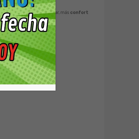
enos enrojecimiento y malestar, más
confort