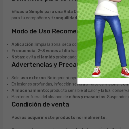
Eficacia Simple para una Vida Ocupada:
una capa fina que
para tu compañero y
tranquilidad
para ti al ver la piel avanzar 
Modo de Uso Recomendado
Aplicación:
limpia la zona, seca con suavidad y aplica una
capa
Frecuencia:
2–3 veces al día
hasta observar mejoría. Puedes 
Notas:
evita el
lamido
prolongado; usar collar isabelino si cor
Advertencias y Precauciones
Solo
uso externo
. No ingerir ni inyectar. Evita contacto con
oj
En lesiones profundas, infección severa o falta de mejoría,
cons
Almacenamiento:
producto sensible al calor y la luz; conserv
Mantener fuera del alcance de
niños y mascotas
. Suspender 
Condición de venta
Podrás adquirir este producto normalmente.