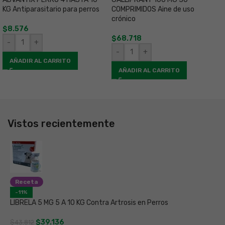
KG Antiparasitario para perros
COMPRIMIDOS Aine de uso
C
crónico
c
$
8.576
$
68.718
-
+
$
-
+
AÑADIR AL CARRITO
AÑADIR AL CARRITO
Vistos recientemente
Receta
-11%
LIBRELA 5 MG 5 A 10 KG Contra Artrosis en Perros
$
39.136
$
43.812