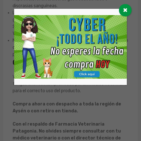
discrasias sanguíneas.
✖
Los efectos adversos más comunes son
gastrointestinales (vómitos, diarrea, inapetencia).
Suspenda el tratamiento y consulte a su Médico
Veterinario si observa algún signo de intolerancia.
No administrar junto con otros antiinflamatorios (AINEs o
corticoides) ni con fármacos potencialmente dañinos
para el riñón.
Condición de venta
Venta bajo Receta Médico Veterinaria. Se sugiere que
tengas una receta Rp. emitida por un médico veterinario
para el correcto uso del producto.
Compra ahora con despacho a toda la región de
Aysén o con retiro en tienda.
Con el respaldo de Farmacia Veterinaria
Patagonia. No olvides siempre consultar con tu
médico veterinario o con el director técnico de