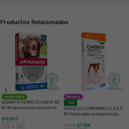
Productos Relacionados
Venta libre
Receta
ADVANTIX PERRO 25 HASTA 40
D
-12%
KG Antiparasitario para perros
C
CREDELIO 1 COMPRIMIDO 5.5 A 11
p
KG Masticable ectoparaticida
$
13.507
$
$
7.106
$
8.075
-
+