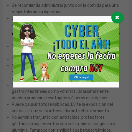
Se recomienda administrar junto con la comida para una
mejor tolerancia digestiva.
✖
La dosis y duración del tratamiento deben ser
estrictamente indicadas por un Médico Veterinario.
Advertencias y Contraindicaciones
No administrar en hembras gestantes o en período de
lactancia, ni en animales reproductores.
No usar en animales menores de 7-8 meses de edad.
No administrar en animales con insuficiencia renal o
hepática, con disfagia o con patologías asociadas al
vómito.
El efecto adverso más común son los malestares
gastrointestinales como vómitos. Ocasionalmente
pueden producirse esofagitis y úlceras esofágicas.
Puede causar fotosensibilidad. Evite la exposición del
animal a la luz solar intensa durante el tratamiento.
No administrar junto con antiácidos, protectores
gástricos o suplementos con calcio, hierro, magnesio o
aluminio. Tampoco con antibióticos betalactámicos,