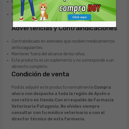
Ha sido formulado para su uso por largos períodos de
tiempo.
Para obtener resultados óptimos, se recomienda
administrar por al menos 1 a 2 meses.
Advertencias y Contraindicaciones
Contraindicado en animales que reciben medicamentos
anticoagulantes.
Mantener fuera del alcance de los niños.
Este producto es un suplemento y no corresponde a un
alimento completo.
Condición de venta
Podrás adquirir este producto normalmente.
Compra
ahora con despacho a toda la región de Aysén o
con retiro en tienda.
Con el respaldo de Farmacia
Veterinaria Patagonia. No olvides siempre
consultar con tu médico veterinario o con el
director técnico de esta farmacia.