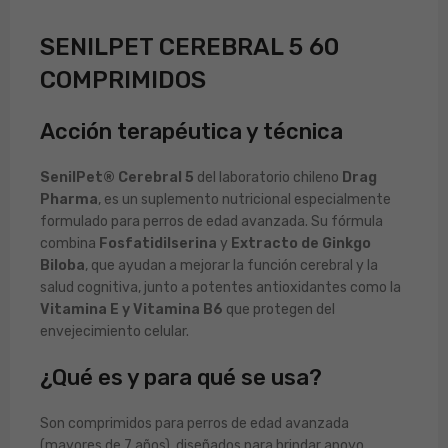
SENILPET CEREBRAL 5 60
COMPRIMIDOS
Acción terapéutica y técnica
SenilPet® Cerebral 5
del laboratorio chileno
Drag
Pharma
, es un suplemento nutricional especialmente
formulado para perros de edad avanzada. Su fórmula
combina
Fosfatidilserina
y
Extracto de Ginkgo
Biloba
, que ayudan a mejorar la función cerebral y la
salud cognitiva, junto a potentes antioxidantes como la
Vitamina E y Vitamina B6
que protegen del
envejecimiento celular.
¿Qué es y para qué se usa?
Son comprimidos para perros de edad avanzada
(mayores de 7 años), diseñados para brindar apoyo