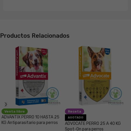
Productos Relacionados
Venta libre
Receta
ADVANTIX PERRO 10 HASTA 25
A
AGOTADO
KG Antiparasitario para perros
S
ADVOCATE PERRO 25 A 40 KG
p
Spot-On para perros