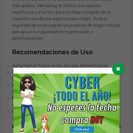
más quieres. Silimadrag te ofrece una solución
respetuosa y efectiva para proteger el hígado de tu
mascota, uno de sus órganos más vitales. Te da la
seguridad de estar usando un producto de origen natural
que apoya su capacidad de regeneración y
desintoxicación.
Recomendaciones de Uso
Agitar bien el frasco antes de cada administración.
✖
Administrar la suspensión por vía oral, directamente en la
boca o mezclada con el alimento.
Dosis para Perros:
4 mL por cada 10 Kg de peso, dos
veces al día.
Dosis para Gatos:
1 mL por cada 2,5 Kg de peso, dos
veces al día.
Para obtener resultados óptimos, se recomienda
administrar por al menos 1 a 2 meses.
Advertencias y Contraindicaciones