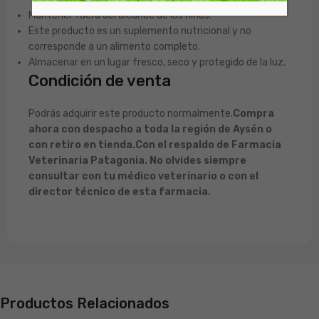
Mantener fuera del alcance de los niños.
Este producto es un suplemento nutricional y no
corresponde a un alimento completo.
Almacenar en un lugar fresco, seco y protegido de la luz.
Condición de venta
Podrás adquirir este producto normalmente.
Compra
ahora con despacho a toda la región de Aysén o
con retiro en tienda.
Con el respaldo de Farmacia
Veterinaria Patagonia. No olvides siempre
consultar con tu médico veterinario o con el
director técnico de esta farmacia.
Productos Relacionados