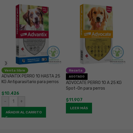
Venta libre
Receta
ADVANTIX PERRO 10 HASTA 25
D
AGOTADO
KG Antiparasitario para perros
C
ADVOCATE PERRO 10 A 25 KG
p
Spot-On para perros
$
10.426
$
$
11.907
-
+
LEER MÁS
AÑADIR AL CARRITO