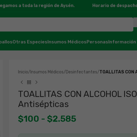
mos a toda la región de Aysén.
Horario de despacho: 11
ballos
Otras Especies
Insumos Médicos
Personas
Información
Inicio
/
Insumos Médicos
/
Desinfectantes
/
TOALLITAS CON A
TOALLITAS CON ALCOHOL ISO
Antisépticas
$
100
-
$
2.585