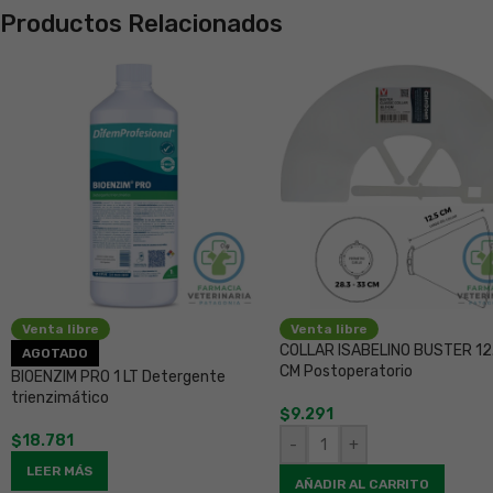
Productos Relacionados
Venta libre
Venta libre
COLLAR ISABELINO BUSTER 12
AGOTADO
CM Postoperatorio
BIOENZIM PRO 1 LT Detergente
trienzimático
$
9.291
$
18.781
-
+
LEER MÁS
AÑADIR AL CARRITO