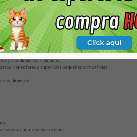
or el otro.
nes o procedimientos indicados.
ccesos, conectores o superficies pequeñas compatibles.
l procedimiento.
do.
tructura cutánea, mucosas u ojos.