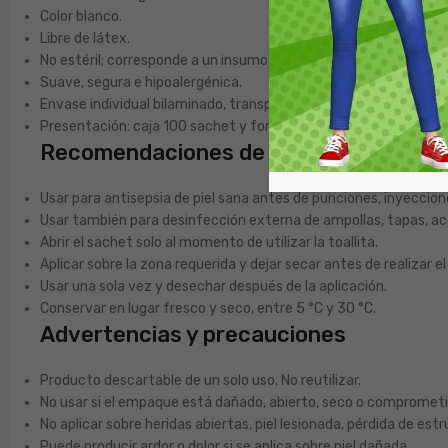
Color blanco.
Libre de látex.
No estéril; corresponde a un insumo limpio.
Suave, segura e hipoalergénica.
Envase individual bilaminado, transparente por un lado y opaco p
Presentación: caja 100 sachet y formato unidad.
Recomendaciones de uso
Usar para antisepsia de piel sana antes de punciones, inyeccio
Usar también para desinfección externa de ampollas, tapas, a
Abrir el sachet solo al momento de utilizar la toallita.
Aplicar sobre la zona requerida y dejar secar antes de realizar e
Usar una sola vez y desechar después de la aplicación.
Conservar en lugar fresco y seco, entre 5 °C y 30 °C.
Advertencias y precauciones
Producto descartable de un solo uso. No reutilizar.
No usar si el empaque está dañado, abierto, seco o comprometi
No aplicar sobre heridas abiertas, piel lesionada, pérdida de es
Puede producir ardor o dolor si se aplica sobre piel dañada.