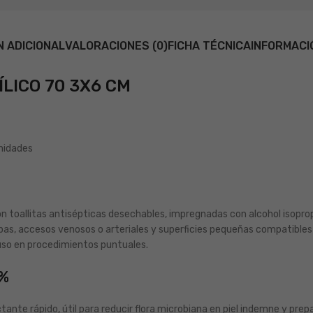
N ADICIONAL
VALORACIONES (0)
FICHA TÉCNICA
INFORMACI
LICO 70 3X6 CM
nidades
allitas antisépticas desechables, impregnadas con alcohol isopropíli
pas, accesos venosos o arteriales y superficies pequeñas compatibles 
u uso en procedimientos puntuales.
0%
ctante rápido, útil para reducir flora microbiana en piel indemne y p