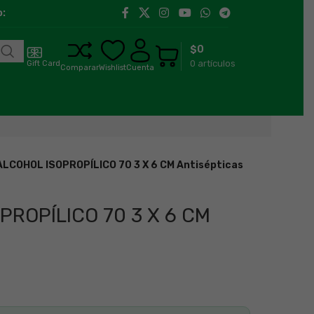
:00 h a 18:00 h
Llegamos a toda la región de Aysén.
$
0
0
artículos
Gift Card
Comparar
Wishlist
Cuenta
LCOHOL ISOPROPÍLICO 70 3 X 6 CM Antisépticas
PROPÍLICO 70 3 X 6 CM