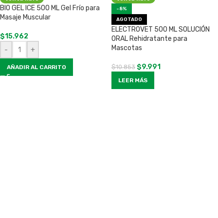
BIO GEL ICE 500 ML Gel Frío para
-8%
Masaje Muscular
AGOTADO
ELECTROVET 500 ML SOLUCIÓN
$
15.962
ORAL Rehidratante para
Mascotas
-
+
$
9.991
$
10.853
AÑADIR AL CARRITO
LEER MÁS