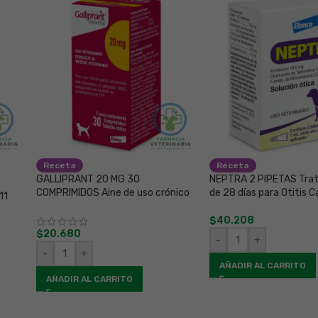
Receta
Receta
GALLIPRANT 20 MG 30
NEPTRA 2 PIPETAS Tra
COMPRIMIDOS Aine de uso crónico
de 28 días para Otitis C
11
$
40.208
$
20.680
-
+
-
+
AÑADIR AL CARRITO
AÑADIR AL CARRITO