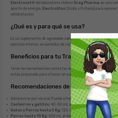
Electrovet®
del laboratorio chileno
Drag Pharma
, es una so
aporte de energía,
Electrolitos
(Sodio y Potasio) para reponer
rehidratación.
¿Qué es y para qué se usa?
Es un suplemento de agradable sabor para perros y gatos, que ayu
ejercicio intenso, en períodos de convalecencia, viajes o por tr
Beneficios para tu Tranquilidad y el Bi
Tener las herramientas correctas en casa te da el poder de actu
estás preparado para ofrecer un soporte de hidratación vital a
Recomendaciones de Uso
Administrar por vía oral. Puede ofrecerse directamente en el pl
Cachorros y gatitos:
40-50 mL al día.
Gatos y Perros hasta 5 Kg:
125-250 mL al día.
Perros hasta 10 Kg:
500 mL al día.