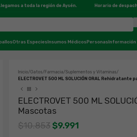
gamos a toda la región de Aysén.
Horario de despacho: 1
ballos
Otras Especies
Insumos Médicos
Personas
Información
Inicio
/
Gatos
/
Farmacia
/
Suplementos y Vitaminas
/
ELECTROVET 500 ML SOLUCIÓN ORAL Rehidratante p
ELECTROVET 500 ML SOLUCIÓ
Mascotas
$
10.853
$
9.991