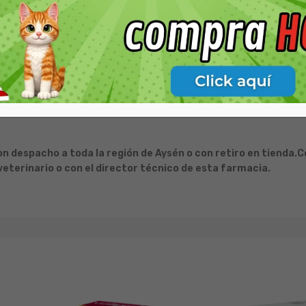
nes.
ada, debe ser evaluada por un Médico Veterinario.
ana y mantener refrigerado.
 despacho a toda la región de Aysén o con retiro en tienda.
C
eterinario o con el director técnico de esta farmacia.