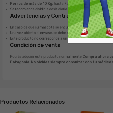
Perros de más de 10 Kg:
hasta 750 mL al día.
Se recomienda dividir la dosis diaria en dos a tres administracio
Advertencias y Contraindicaciones
En caso de que su mascota se encuentre visiblemente deshidrat
Una vez abierto el envase, se debe consumir antes de una sem
Este producto no corresponde a un alimento completo.
Condición de venta
Podrás adquirir este producto normalmente.
Compra ahora con
Patagonia. No olvides siempre consultar con tu médico v
Productos Relacionados