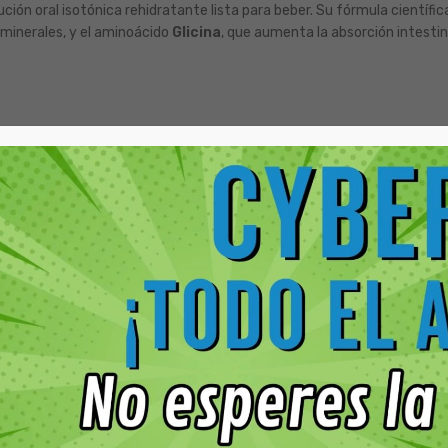
lución oral isotónica rehidratante lista para beber. Su fórmula cient
 minerales, y el aminoácido
Glicina
, que aumenta la absorción intestin
da en la terapia de rehidratación. Se utiliza para restablecer el défici
astornos digestivos. Es un soporte fundamental para la recuperación de
enestar de tu Mascota
ar con seguridad. Electrovet es un pilar en el botiquín de cualquier t
 tu mascota ante los primeros signos de decaimiento o tras un esfuer
ato de bebida para consumo voluntario o a través de la jeringa dosific