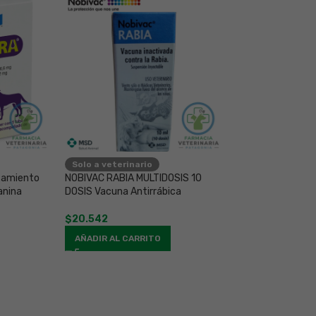
Solo a veterinario
Receta retenid
tamiento
NOBIVAC RABIA MULTIDOSIS 10
VERAFLOX 7 COM
anina
DOSIS Vacuna Antirrábica
Antibiótico para
$
20.542
$
16.544
-
+
AÑADIR AL CARRITO
AÑADIR AL CAR