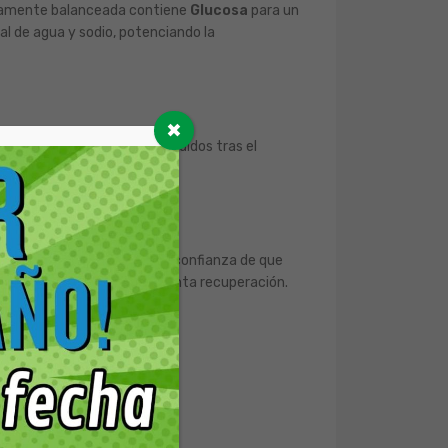
íficamente balanceada contiene
Glucosa
para un
al de agua y sodio, potenciando la
✖
t de agua y electrolitos perdidos tras el
 fluidos.
utor responsable, dándote la confianza de que
zo físico, asegurando su pronta recuperación.
adora.