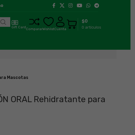
1:00 h a 18:00 h
Llegamos a toda la región de Aysén.
$
0
0
artículos
Gift Card
Comparar
Wishlist
Cuenta
ara Mascotas
N ORAL Rehidratante para