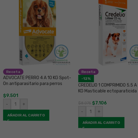
Receta
Receta
ADVOCATE PERRO 4 A 10 KG Spot-
-12%
On antiparasitario para perros
CREDELIO 1 COMPRIMIDO 5.5 A 
KG Masticable ectoparaticida
$
9.501
$
7.106
$
8.075
-
+
-
+
AÑADIR AL CARRITO
AÑADIR AL CARRITO