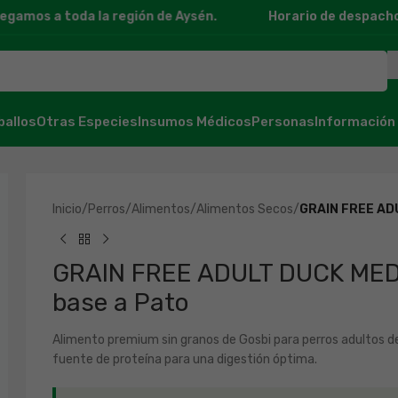
mos a toda la región de Aysén.
Horario de despacho: 11
ballos
Otras Especies
Insumos Médicos
Personas
Información
Inicio
/
Perros
/
Alimentos
/
Alimentos Secos
/
GRAIN FREE ADU
GRAIN FREE ADULT DUCK MEDI
base a Pato
Alimento premium sin granos de Gosbi para perros adultos 
fuente de proteína para una digestión óptima.