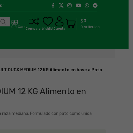
:00 h a 18:00 h
Llegamos a toda la región de Aysén.
$
0
0
artículos
Gift Card
Comparar
Wishlist
Cuenta
LT DUCK MEDIUM 12 KG Alimento en base a Pato
UM 12 KG Alimento en
de raza mediana. Formulado con pato como única