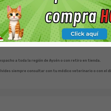
Ótimo
y nivel de actividad. Te recomendamos consultar la tabla de alimentaci
ficios.
GOSBI en la región de Aysén.
España y no realiza ventas de sus productos vía internet ni redes soci
pacho a toda la región de Aysén o con retiro en tienda.
lvides siempre consultar con tu médico veterinario o con el d