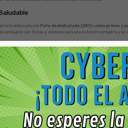
 Saludable
ee) está elaborada con
Pato deshidratado (28%) como primer y pr
 se enriquece con frutas y verduras para una nutrición completa y un s
fuente de proteína animal, es una excelente opción para perros con sens
iales, este alimento promueve una barrera cutánea saludable y un pelaje
d y carbohidratos complejos proporciona la energía que tu perro necesi
vital
, el secreto de Gosbi para una nutrición superior. Esta mezcla i
de borraja
para nutrir la piel y el pelaje desde adentro, y
extracto d
gral de tu perro.