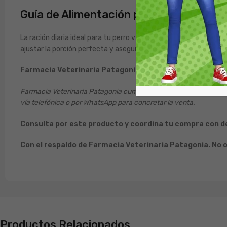
Guía de Alimentación para un Cuidado 
La ración diaria ideal para tu perro varía según su peso, edad 
ajustar la porción perfecta y asegurar que reciba todos sus bene
Farmacia Veterinaria Patagonia, distribuidor oficial de 
Farmacia Veterinaria Patagonia cumple los lineamientos de Gosbi 
vía telefónica o por WhatsApp para concretar la venta.
Consulta por este producto y coordina tu compra con des
Con el respaldo de Farmacia Veterinaria Patagonia. No o
Productos Relacionados