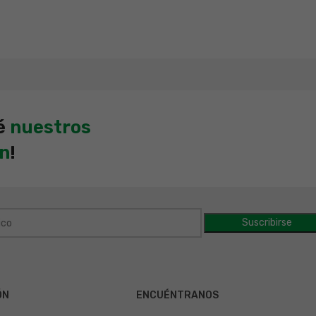
é
nuestros
en
!
ÓN
ENCUÉNTRANOS