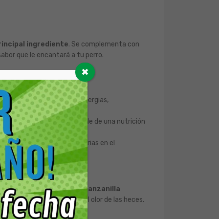
incipal ingrediente
. Se complementa con
abor que le encantará a tu perro.
✖
ibilidades alimentarias o alergias,
 brillante, el reflejo visible de una nutrición
ta para sus actividades diarias en el
ncluye ingredientes como la
manzanilla
e yuca
que ayuda a reducir el olor de las heces.