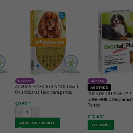
Receta
Receta
ADVOCATE PERRO 4 A 10 KG Spot-
AGOTADO
On antiparasitario para perros
DRONTAL PLUS 35 KG 1
COMPRIMIDO Desparasi
$
9.501
Perros
-
+
$
10.501
AÑADIR AL CARRITO
LEER MÁS