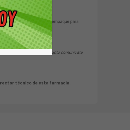
ón detallada en el reverso del empaque para
ales. Si te interesa este producto comunicate
irector técnico de esta farmacia.