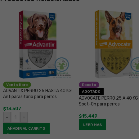
Venta libre
Receta
ADVANTIX PERRO 25 HASTA 40 KG
AGOTADO
Antiparasitario para perros
ADVOCATE PERRO 25 A 40 KG
Spot-On para perros
$
13.507
$
15.449
-
+
LEER MÁS
AÑADIR AL CARRITO