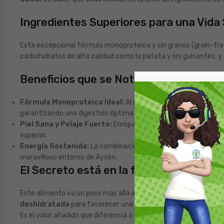
Ingredientes Superiores para una Vida
Esta excepcional fórmula monoproteica y sin granos (grain-fr
carbohidratos de alta calidad como la patata y los guisantes, y
Beneficios que se Notan y se Sienten
Fórmula Monoproteica Ideal:
Al utilizar el pato como única 
garantizando una digestión óptima y heces compactas.
Piel Sana y Pelaje Fuerte:
Enriquecido con ácidos grasos esenc
superior.
Energía Sostenida:
La combinación de proteína de alta calida
maravilloso entorno de Aysén.
El Secreto está en la fórmula
Este alimento va un paso más allá al incorporar la
Fórmula Pro
deshidratada
para favorecer una digestión calmada,
aceite 
Es el valor añadido que diferencia a Gosbi, cuidando la salud inte