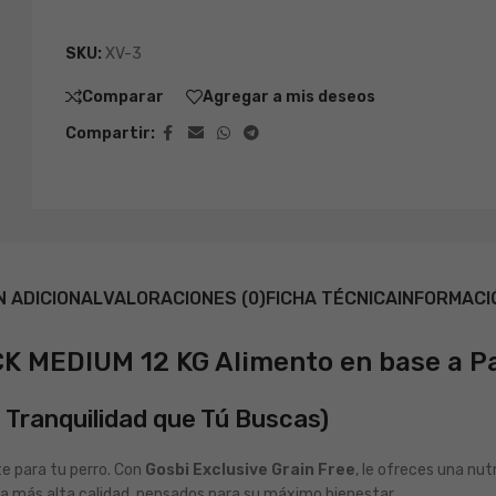
SKU:
XV-3
Comparar
Agregar a mis deseos
Compartir:
N ADICIONAL
VALORACIONES (0)
FICHA TÉCNICA
INFORMACI
 MEDIUM 12 KG Alimento en base a P
 Tranquilidad que Tú Buscas)
te para tu perro. Con
Gosbi Exclusive Grain Free
, le ofreces una nu
la más alta calidad, pensados para su máximo bienestar.