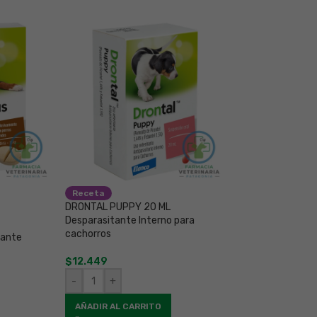
Receta
Receta
DRONTAL PUPPY 20 ML
NOBIVAC PUPPY 
Desparasitante Interno para
para cachorros
cachorros
tante
$
47.953
$
12.449
-
+
-
+
AÑADIR AL CAR
AÑADIR AL CARRITO