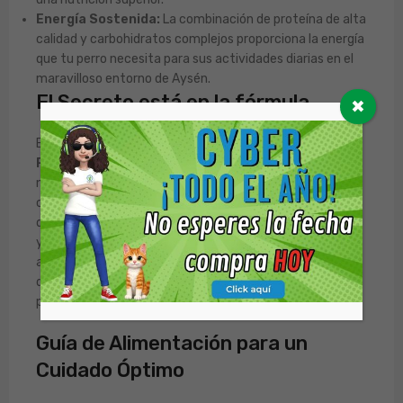
Energía Sostenida:
La combinación de proteína de alta
calidad y carbohidratos complejos proporciona la energía
que tu perro necesita para sus actividades diarias en el
maravilloso entorno de Aysén.
El Secreto está en la fórmula
✖
Este alimento va un paso más allá al incorporar la
Fórmula Provital
, el secreto de Gosbi para una
nutrición superior. Esta mezcla incluye ingredientes
como la
manzanilla deshidratada
para favorecer una
digestión calmada,
aceite de borraja
para nutrir la piel
y el pelaje desde adentro, y
extracto de yuca
que
ayuda a reducir el olor de las heces. Es el valor añadido
que diferencia a Gosbi, cuidando la salud integral de tu
perro.
Guía de Alimentación para un
Cuidado Óptimo