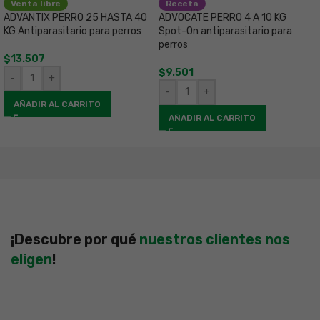
Venta libre
Receta
ADVANTIX PERRO 25 HASTA 40
ADVOCATE PERRO 4 A 10 KG
C
KG Antiparasitario para perros
Spot-On antiparasitario para
K
perros
$
13.507
$
$
9.501
-
+
-
+
AÑADIR AL CARRITO
AÑADIR AL CARRITO
¡Descubre por qué
nuestros clientes nos
eligen
!