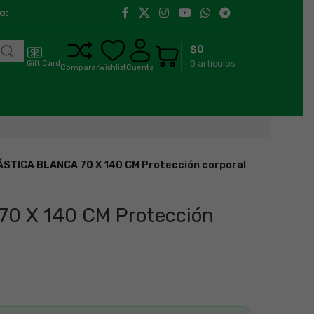
:00 h a 18:00 h
Llegamos a toda la región de Aysén.
$
0
0
artículos
Gift Card
Comparar
Wishlist
Cuenta
STICA BLANCA 70 X 140 CM Protección corporal
0 X 140 CM Protección