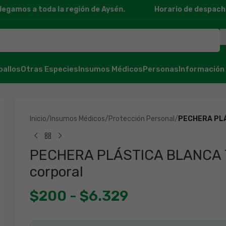
amos a toda la región de Aysén.
Horario de despacho: 11
ballos
Otras Especies
Insumos Médicos
Personas
Información
Inicio
/
Insumos Médicos
/
Protección Personal
/
PECHERA PLÁ
PECHERA PLÁSTICA BLANCA 7
corporal
$
200
-
$
6.329