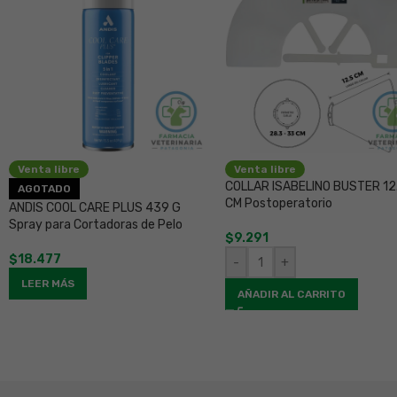
Venta libre
Venta libre
COLLAR ISABELINO BUSTER 12
AGOTADO
CM Postoperatorio
ANDIS COOL CARE PLUS 439 G
Spray para Cortadoras de Pelo
$
9.291
$
18.477
-
+
LEER MÁS
AÑADIR AL CARRITO