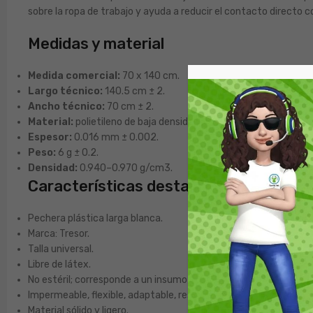
sobre la ropa de trabajo y ayuda a reducir el contacto directo 
Medidas y material
Medida comercial:
70 x 140 cm.
Largo técnico:
140.5 cm ± 2.
Ancho técnico:
70 cm ± 2.
Material:
polietileno de baja densidad LDPE.
Espesor:
0.016 mm ± 0.002.
Peso:
6 g ± 0.2.
Densidad:
0.940–0.970 g/cm3.
Características destacadas
Pechera plástica larga blanca.
Marca: Tresor.
Talla universal.
Libre de látex.
No estéril; corresponde a un insumo limpio.
Impermeable, flexible, adaptable, resistente e hipoalergénica.
Material sólido y ligero.