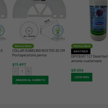
Venta libre
Venta libre
.5
COLLAR ISABELINO BUSTER 20 CM
AGOTADO
Postoperatorio perros
DRYQUAT 1 LT Desinfec
amonio cuaternario
$
11.497
$
8.556
-
+
LEER MÁS
AÑADIR AL CARRITO