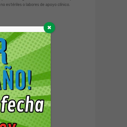
o estériles o labores de apoyo clínico.
✖