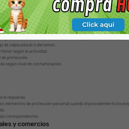
impieza, atención clínica, laboratorio o manipulación de insumos.
sgo de salpicaduras o derrames.
ferior según la actividad.
 de protección.
ada según nivel de contaminación.
e lo requieran.
ros elementos de protección personal cuando el procedimiento los exi
do.
ejo correspondientes.
ales y comercios