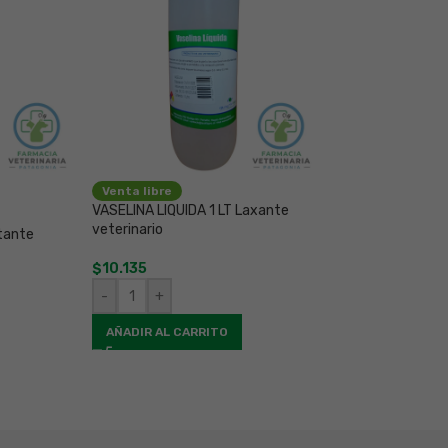
-5%
Venta libre
VENDA COHESIVA
VASELINA LIQUIDA 1 LT Laxante
Venda Autoadher
veterinario
tante
$
3.726
$
3.931
$
10.135
-
+
-
+
AÑADIR AL CAR
AÑADIR AL CARRITO