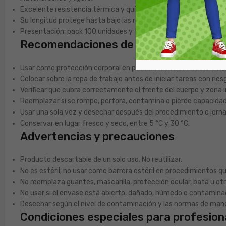
Excelente resistencia térmica y química.
Su longitud protege hasta bajo las rodillas.
Presentación: pack 100 unidades y formato unidad.
Recomendaciones de uso
Usar como protección corporal en procedimientos no estériles, l
Colocar sobre la ropa de trabajo antes de iniciar tareas con rie
Verificar que cubra correctamente el frente del cuerpo y zona in
Reemplazar si se rompe, perfora, contamina o pierde capacidad
Usar una sola vez y desechar después del procedimiento o jorn
Conservar en lugar fresco y seco, entre 5 °C y 30 °C.
Advertencias y precauciones
Producto descartable de un solo uso. No reutilizar.
No es estéril; no usar como barrera estéril en procedimientos qu
No reemplaza guantes, mascarilla, protección ocular, bata u ot
No usar si el envase está abierto, dañado, húmedo o contamina
Desechar según el nivel de contaminación y las normas de man
Condiciones especiales para profesion