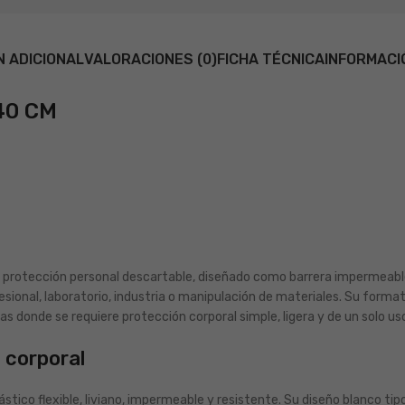
N ADICIONAL
VALORACIONES (0)
FICHA TÉCNICA
INFORMACI
40 CM
rotección personal descartable, diseñado como barrera impermeable
ofesional, laboratorio, industria o manipulación de materiales. Su forma
as donde se requiere protección corporal simple, ligera y de un solo us
 corporal
stico flexible, liviano, impermeable y resistente. Su diseño blanco tipo